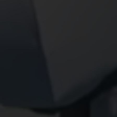
What’s On
Vinter
Sommer & Høst
Julegave
Hotellet