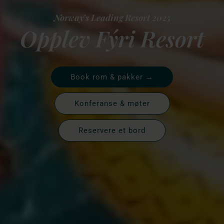
Norway’s Leading Resort 2025
Opplev Fýri Resort
Book rom & pakker →
Konferanse & møter
Reservere et bord