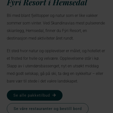
Fýri Resort i Hemsedal
Bli med blant fjelltopper og natur som er like vakker
sommer som vinter. Ved Skandinavias mest pulserende
skianlegg, Hemsedal, finner du Fýri Resort, en
destinasjon med aktiviteter året rundt.
Et sted hvor natur og opplevelser er målet, og hotellet er
et fristed for hvile og velvære. Opplevelsene står i kø.
Slapp av i utendørsbassenget, nyt en utsøkt middag
med godt selskap, gå på ski, ta deg en sykkeltur – eller
bare vær til stede i det vakre landskapet.
Se alle pakketilbud
Se våre restauranter og bestill bord