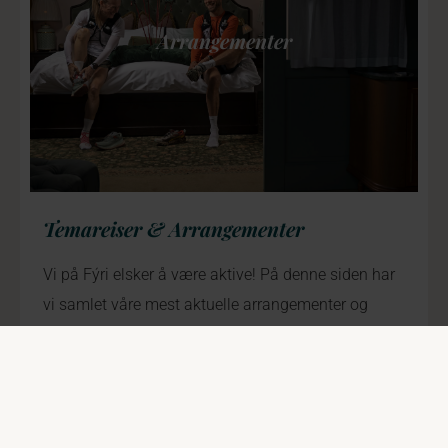
Arrangementer
Temareiser & Arrangementer
Vi på Fýri elsker å være aktive! På denne siden har
vi samlet våre mest aktuelle arrangementer og
aktiviteter.
Se alle arrangementer